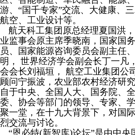
游、
“
国千专家
”
交流、大健康、三
航空、工业设计等。
航天科工集团原总经理夏国洪
，
业监事会原主席季晓南，国家国
员、国家能源咨询委员会副主任
明
，
世界经济学会副会长丁一凡，
会会长刘福垣， 航空工业集团公
顾问宁振波，农业部农村经济研
自于中央、全国人大、国务院、
委、协会等部门的领导、专家、
聚一堂，
在十九大背景下，对国
烈交流与
讨论。
“恩必特(新智库)论坛”是由中