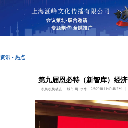
首页
资讯•热点
资讯 • 热点
<>
<>
第九届恩必特（新智库）经济
2/6/2018 11:40:48 PM
机构机构动态
城市 网
李华