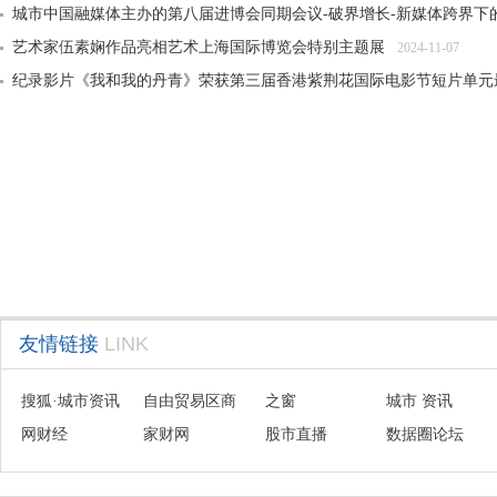
城市中国融媒体主办的第八届进博会同期会议-破界增长-新媒体跨界下
艺术家伍素娴作品亮相艺术上海国际博览会特别主题展
2024-11-07
纪录影片《我和我的丹青》荣获第三届香港紫荆花国际电影节短片单元
大风雅集——纪念张大千先生诞辰125周年传承展在沪开幕
2024-06-21
友情链接
LINK
搜狐·城市资讯
自由贸易区商
之窗
城市 资讯
网财经
会联盟
家财网
股市直播
数据圈论坛