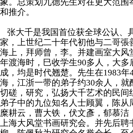
象。总策划九德先生对在更大范围
和推介。
张大千是我国首位获全球公认、
家，上世纪二十年代初他与二哥張
海上，拜师曾，李。并建画室大风堂
年渡海时，巳收学生90多人，大多
成，均是时代翘楚。先生在1983年
海，江浙一带的弟子约30余人，就
切磋，研究，弘扬大千艺术的民间组
弟子中的九位知名人士顾翼，陈从
糜耕云，曹大铁，伏文彥，郁慕洁
上海大风堂书画研究会。并先后聘
柳，陈佩秋为研究会名誉会长。至今