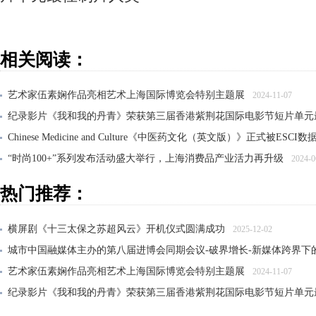
相关阅读：
艺术家伍素娴作品亮相艺术上海国际博览会特别主题展
2024-11-07
纪录影片《我和我的丹青》荣获第三届香港紫荆花国际电影节短片单元
Chinese Medicine and Culture《中医药文化（英文版）》正式被ESCI
“时尚100+”系列发布活动盛大举行，上海消费品产业活力再升级
2024-0
专家云集建言献策，2024上海浦江知识产权国际论坛（第十届）在沪举
热门推荐：
横屏剧《十三太保之苏超风云》开机仪式圆满成功
2025-12-02
城市中国融媒体主办的第八届进博会同期会议-破界增长-新媒体跨界下
艺术家伍素娴作品亮相艺术上海国际博览会特别主题展
2024-11-07
纪录影片《我和我的丹青》荣获第三届香港紫荆花国际电影节短片单元
大风雅集——纪念张大千先生诞辰125周年传承展在沪开幕
2024-06-21