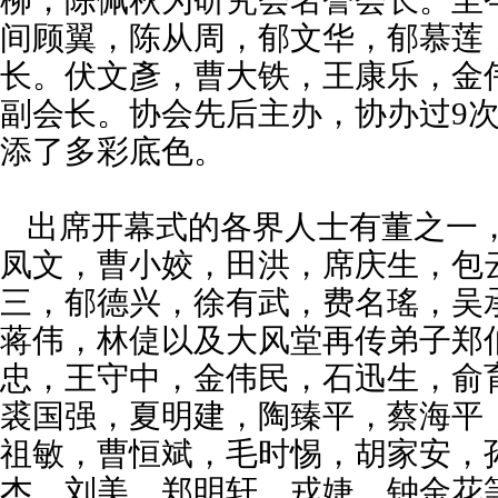
间顾翼，陈从周，郁文华，郁慕莲
长。伏文彥，曹大铁，王康乐，金
副会长。协会先后主办，协办过9
添了多彩底色。
出席开幕式的各界人士有董之一
凤文，曹小姣，田洪，席庆生，包
三，郁德兴，徐有武，费名瑤，吴
蒋伟，林偼以及大风堂再传弟子郑
忠，王守中，金伟民，石迅生，俞
裘国强，夏明建，陶臻平，蔡海平
祖敏，曹恒斌，毛时惕，胡家安，
杰，刘美，郑明轩，戎婕，钟金花