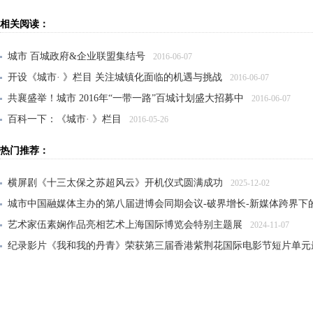
相关阅读：
城市 百城政府&企业联盟集结号
2016-06-07
开设《城市· 》栏目 关注城镇化面临的机遇与挑战
2016-06-07
共襄盛举！城市 2016年“一带一路”百城计划盛大招募中
2016-06-07
百科一下：《城市· 》栏目
2016-05-26
天南地北泰安人—“叙游子乡情 谋家乡发展”恳谈会顺利召开
2017-09-07
热门推荐：
横屏剧《十三太保之苏超风云》开机仪式圆满成功
2025-12-02
城市中国融媒体主办的第八届进博会同期会议-破界增长-新媒体跨界下
艺术家伍素娴作品亮相艺术上海国际博览会特别主题展
2024-11-07
纪录影片《我和我的丹青》荣获第三届香港紫荆花国际电影节短片单元
大风雅集——纪念张大千先生诞辰125周年传承展在沪开幕
2024-06-21