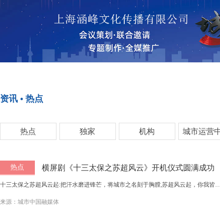
首页
资讯•热点
资讯 • 热点
<>
<>
热点
独家
机构
城市运营
热点
横屏剧《十三太保之苏超风云》开机仪式圆满成功
十三太保之苏超风云起:把汗水磨进锋芒，将城市之名刻于胸膛,苏超风云起，你我皆
来源：城市中国融媒体