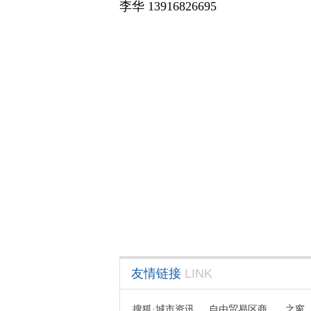
李华 13916826695
友情链接
LINK
搜狐·城市资讯
自由贸易区商
之窗