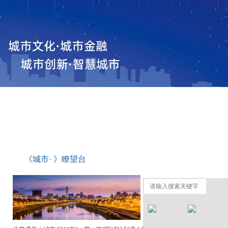
播间
专栏•观点
<>
《城市· 》瞭望台
《城市· 》栏目矗立东方明珠，望城市变迁，讲述城市故事
城市 百城政府&企业联盟集结号
开设《城市· 》栏目 关注城镇化面临的机遇与挑战
共襄盛举！城市 2016年“一带一路”百城计划盛大招募中