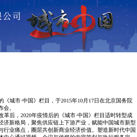
资讯•热点
城市•
25小时联
<>
<>
<>
的《城市
·中国》栏目，于
2015
年
10
月
17
日在北京国务院
布会。
改革后，
2020
年疫情后的《城市·中国》栏目适时转型成
经济新格局，聚焦供应链上下游产业，赋能中国城市新型
与行业痛点，圈层共创新商业经济价值。塑造新时代中国