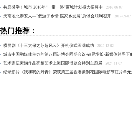
共襄盛举！城市 2016年“一带一路”百城计划盛大招募中
2016-06-07
天南地北泰安人—“叙游子乡情 谋家乡发展”恳谈会顺利召开
2017-09-07
《城市· 》栏目矗立东方明珠，望城市变迁，讲述城市故事
2016-07-29
热门推荐：
横屏剧《十三太保之苏超风云》开机仪式圆满成功
2025-12-02
城市中国融媒体主办的第八届进博会同期会议-破界增长-新媒体跨界下
艺术家伍素娴作品亮相艺术上海国际博览会特别主题展
2024-11-07
纪录影片《我和我的丹青》荣获第三届香港紫荆花国际电影节短片单元
大风雅集——纪念张大千先生诞辰125周年传承展在沪开幕
2024-06-21