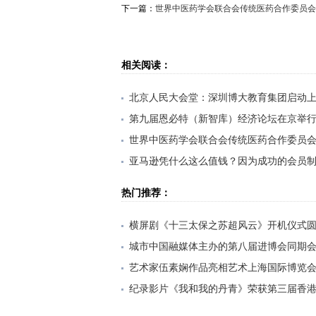
下一篇：
世界中医药学会联合会传统医药合作委员会
相关阅读：
北京人民大会堂：深圳博大教育集团启动
第九届恩必特（新智库）经济论坛在京举
世界中医药学会联合会传统医药合作委员
亚马逊凭什么这么值钱？因为成功的会员
麦当劳 要转让大部分股权 加速开店及寻求
热门推荐：
横屏剧《十三太保之苏超风云》开机仪式
城市中国融媒体主办的第八届进博会同期会
艺术家伍素娴作品亮相艺术上海国际博览
纪录影片《我和我的丹青》荣获第三届香
大风雅集——纪念张大千先生诞辰125周年