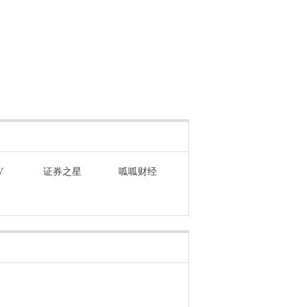
V
证券之星
呱呱财经