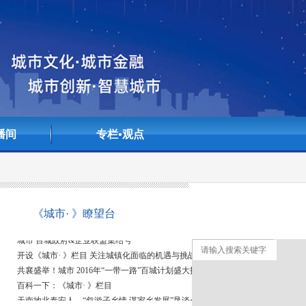
播间
专栏•观点
<>
《城市· 》瞭望台
《城市· 》栏目矗立东方明珠，望城市变迁，讲述城市故事
城市 百城政府&企业联盟集结号
开设《城市· 》栏目 关注城镇化面临的机遇与挑战
共襄盛举！城市 2016年“一带一路”百城计划盛大招募中
百科一下：《城市· 》栏目
天南地北泰安人—“叙游子乡情 谋家乡发展”恳谈会顺利召开