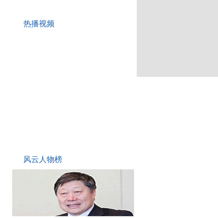
《城市· 》栏目矗立东方明珠，望城市变迁，讲述城市故事
城市 百城政府&企业联盟集结号
热播视频
开设《城市· 》栏目 关注城镇化面临的机遇与挑战
共襄盛举！城市 2016年“一带一路”百城计划盛大招募中
，
百科一下：《城市· 》栏目
风云人物榜