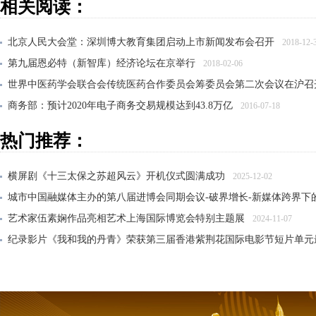
相关阅读：
北京人民大会堂：深圳博大教育集团启动上市新闻发布会召开
2018-12-
第九届恩必特（新智库）经济论坛在京举行
2018-02-06
世界中医药学会联合会传统医药合作委员会筹委员会第二次会议在沪召
商务部：预计2020年电子商务交易规模达到43.8万亿
2016-07-18
麦当劳 要转让大部分股权 加速开店及寻求变革
2016-06-07
热门推荐：
横屏剧《十三太保之苏超风云》开机仪式圆满成功
2025-12-02
城市中国融媒体主办的第八届进博会同期会议-破界增长-新媒体跨界下
艺术家伍素娴作品亮相艺术上海国际博览会特别主题展
2024-11-07
纪录影片《我和我的丹青》荣获第三届香港紫荆花国际电影节短片单元
大风雅集——纪念张大千先生诞辰125周年传承展在沪开幕
2024-06-21