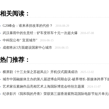
相关阅读：
G20峰会：谁来承担改革的代价？
2016-08-29
武汉暴雨中的生意经：铲车变班车十元一次超火爆
2016-07-08
中科院公布“ 宜居城市”
2016-06-15
成都将从5方面建设国家中心城市
2016-06-15
深度融入“一带一路”战略 建设内蒙古
2016-06-08
热门推荐：
横屏剧《十三太保之苏超风云》开机仪式圆满成功
2025-12-02
城市中国融媒体主办的第八届进博会同期会议-破界增长-新媒体跨界下
艺术家伍素娴作品亮相艺术上海国际博览会特别主题展
2024-11-07
纪录影片《我和我的丹青》荣获第三届香港紫荆花国际电影节短片单元
大风雅集——纪念张大千先生诞辰125周年传承展在沪开幕
2024-06-21