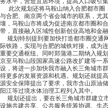
务水平，营造宜居环境，提高人口吸引
此次规划还将马鞍山纳入合肥都市圈，
与合肥、南京两个省会城市的联系，尤
壤，马鞍山市将成为促进南京都市圈和
带，直接融入区域性创新创业高地和金
规划特别提到要加快打造都市圈交通网
际铁路，实现与合肥的城铁对接，成为
重要交通枢纽。同时郑蒲港二期纳入规划港
京至马鞍山段国家高速公路改扩建等一
设，将进一步加快我市融入长三角城市
得更多的发展资源和机遇。规划还就提
源安全保障提出了要求，我市含山原油
阳江等过境水体治理工程列入其中。
规划还提出，要在长三角城市群建立市
设施共建共享、公共服务统筹协调、生态