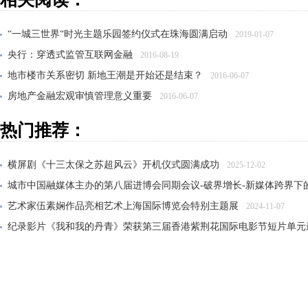
“一城三世界“时光主题乐园签约仪式在珠海圆满启动
2019-01-07
央行：穿透式监管互联网金融
2016-08-19
地市楼市关系密切 新地王潮是开始还是结束？
2016-06-07
房地产金融宏观审慎管理意义重要
2016-06-07
金融展启蒙城市金融意识
2016-06-07
热门推荐：
横屏剧《十三太保之苏超风云》开机仪式圆满成功
2025-12-02
城市中国融媒体主办的第八届进博会同期会议-破界增长-新媒体跨界下
艺术家伍素娴作品亮相艺术上海国际博览会特别主题展
2024-11-07
纪录影片《我和我的丹青》荣获第三届香港紫荆花国际电影节短片单元
大风雅集——纪念张大千先生诞辰125周年传承展在沪开幕
2024-06-21