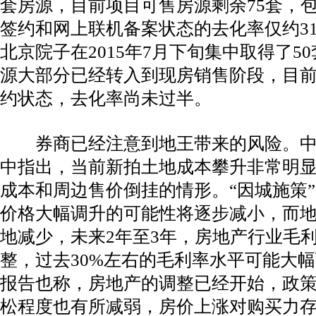
套房源，目前项目可售房源剩余75套，
签约和网上联机备案状态的去化率仅约3
北京院子在2015年7月下旬集中取得了5
源大部分已经转入到现房销售阶段，目前
约状态，去化率尚未过半。
券商已经注意到地王带来的风险。
中指出，当前新拍土地成本攀升非常明
成本和周边售价倒挂的情形。“因城施策
价格大幅调升的可能性将逐步减小，而
地减少，未来2年至3年，房地产行业毛
整，过去30%左右的毛利率水平可能大
报告也称，房地产的调整已经开始，政
松程度也有所减弱，房价上涨对购买力