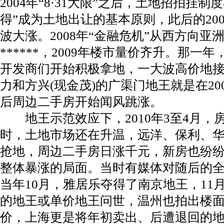
2004年“8·31大限”之后，土地招拍挂
得”成为土地出让的基本原则，此后的200
波大涨。2008年“金融危机”从西方向
******，2009年楼市量价齐升。那
开发商们开始积极拿地，一大波高价地
力和方兴(现金茂)的广渠门地王就是在20
后周边二手房开始闻风跳涨。
地王示范效应下，2010年3至4月
时，土地市场还在升温，远洋、保利、
抢地，周边二手房日涨千元，新房也纷
整体暴涨的局面。当时有媒体对随后的
当年10月，雅居乐夺得了南京地王，11
的地王或单价地王问世，温州也拍出楼面价
价，上海更是将年初卖出、后遭退回的地