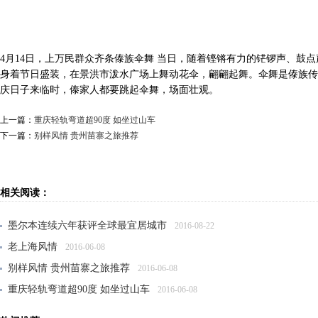
4月14日，上万民群众齐条傣族伞舞 当日，随着铿锵有力的铓锣声、鼓点
身着节日盛装，在景洪市泼水广场上舞动花伞，翩翩起舞。伞舞是傣族传
庆日子来临时，傣家人都要跳起伞舞，场面壮观。
上一篇：
重庆轻轨弯道超90度 如坐过山车
下一篇：
别样风情 贵州苗寨之旅推荐
相关阅读：
墨尔本连续六年获评全球最宜居城市
2016-08-22
老上海风情
2016-06-08
别样风情 贵州苗寨之旅推荐
2016-06-08
重庆轻轨弯道超90度 如坐过山车
2016-06-08
申城首例有轨电车“蚕宝宝”将于明年试运营
2016-05-26