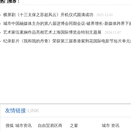
热门推荐：
横屏剧《十三太保之苏超风云》开机仪式圆满成功
2025-12-02
城市中国融媒体主办的第八届进博会同期会议-破界增长-新媒体跨界下
艺术家伍素娴作品亮相艺术上海国际博览会特别主题展
2024-11-07
纪录影片《我和我的丹青》荣获第三届香港紫荆花国际电影节短片单元
大风雅集——纪念张大千先生诞辰125周年传承展在沪开幕
2024-06-21
友情链接
LINK
搜狐·城市资讯
自由贸易区商
之窗
城市 资讯