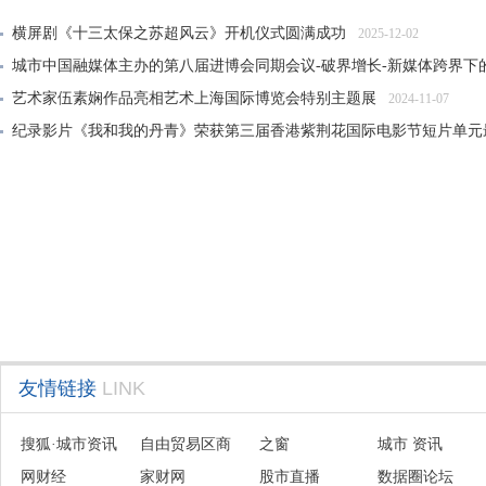
横屏剧《十三太保之苏超风云》开机仪式圆满成功
2025-12-02
城市中国融媒体主办的第八届进博会同期会议-破界增长-新媒体跨界下
艺术家伍素娴作品亮相艺术上海国际博览会特别主题展
2024-11-07
纪录影片《我和我的丹青》荣获第三届香港紫荆花国际电影节短片单元
大风雅集——纪念张大千先生诞辰125周年传承展在沪开幕
2024-06-21
友情链接
LINK
搜狐·城市资讯
自由贸易区商
之窗
城市 资讯
网财经
会联盟
家财网
股市直播
数据圈论坛