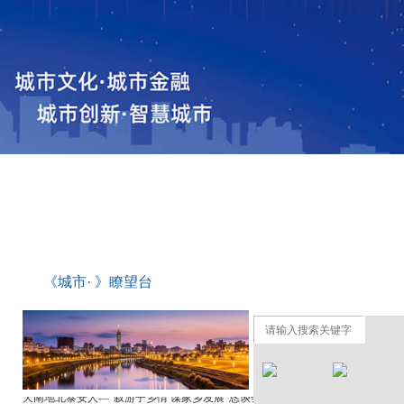
播间
专栏•观点
<>
《城市· 》瞭望台
《城市· 》栏目矗立东方明珠，望城市变迁，讲述城市故事
城市 百城政府&企业联盟集结号
开设《城市· 》栏目 关注城镇化面临的机遇与挑战
共襄盛举！城市 2016年“一带一路”百城计划盛大招募中
百科一下：《城市· 》栏目
天南地北泰安人—“叙游子乡情 谋家乡发展”恳谈会顺利召开