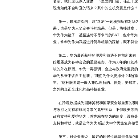
名堂。我们应该深入琢磨一下里面的门道。任正非这
说出如此不合时宜的话来？其中的玄机究竟是什么？
第一，最浅层次的，以“迷茫”一词横扫所有对华为
果，也是华为人坚定奋斗的结果。但是，热捧过度，
华为作为镜子；甚至连对不尽争气的BAT，也拿华为
业，拿华为作为武器进行简单粗暴的踩踏，既不符合
第二，华为最近获得的厚爱和待遇不但前所未有，
始屡屡成为各种会议的重要嘉宾。作为30年的IT
峻的外在原因。华为一再强调，企业与政府最重要的
华为从来不讲自主创新，“我们为什么要排外？我们
主。”这种眼界是一般人难以理解的。但是，要知道，
之外的真正全球化的高科技企业。
在跨境数据成为国际贸易和国家安全最重要的驱动
与政府之间有着非同寻常的紧密关系，不但欧美等西
政府支持和爱护华为，首先站在华为的角度，设身处
支持和帮助，就是让华为为 崛起为中华民族复兴做
第三，对企业来说，最好的时候也就是最危险的时