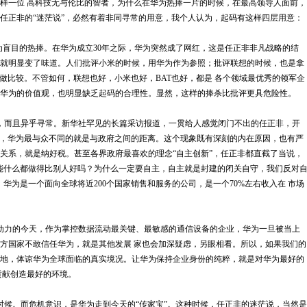
样一位 高科技无与伦比的智者，为什么在华为热捧一片的时候，在最高领导人面前，
任正非的“迷茫说”，必然有着非同寻常的用意，我个人认为，起码有这样四层用意：
盲目的热捧。在华为成立30年之际，华为突然成了网红，这是任正非非凡战略的结
就明显变了味道。人们批评小米的时候，用华为作为参照；批评联想的时候，也是拿
做比较。不管如何，联想也好，小米也好，BAT也好，都是 各个领域最优秀的领军企
华为的价值观，也明显缺乏起码的合理性。显然，这样的捧杀比批评更具危险性。
而且异乎寻常。新华社罕见的长篇采访报道，一贯给人感觉闭门不出的任正非，开
老兵，华为最与众不同的就是与政府之间的距离。这个现象既有深刻的内在原因，也有严
关系，就是纳好税。甚至各界政府最喜欢的理念“自主创新”，任正非都直截了当说，
能什么都做得比别人好吗？为什么一定要自主，自主就是封建的闭关自守，我们反对
华为是一个面向全球将近200个国家销售和服务的公司，是一个70%左右收入在 市场
力的今天，作为掌控数据流动最关键、最敏感的通信设备的企业，华为一旦被当上
方国家不敢信任华为，就是其他发展 家也会加深疑虑，另眼相看。所以，如果我们的
地，体谅华为全球面临的真实境况。让华为保持企业身份的纯粹，就是对华为最好的
贡献创造最好的环境。
候。而危机意识，是华为走到今天的“传家宝”。这种时候，任正非的迷茫说，当然是