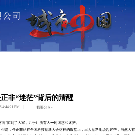
资讯•热点
城市•
25小时联
<>
<>
<>
正非“迷茫”背后的清醒
16 4:44:21 PM
我要分享
方向”惊到了大家，几乎让所有人一时困惑和迷茫。
。但是，任正非站在全国科技创新大会这样的殿堂上，出人意料地说起迷茫，当然大有