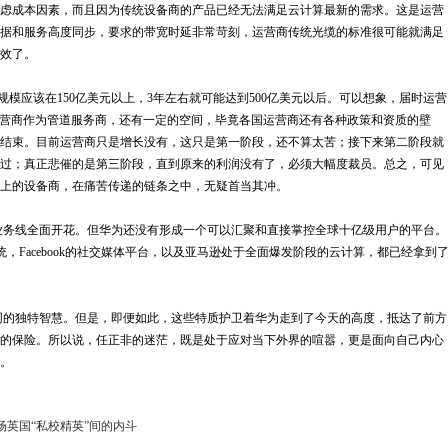
虑成本因素，而且因为传统设备商的产品已经无法满足云计算最新的需求。这是运营
据和服务高度同步，要求的带宽时延非常苛刻，运营商传统光缆的标准很可能就满足
效了。
规模应该在150亿美元以上，3年左右就可能达到500亿美元以后。可以想象，届时运营
运营商作为管道服务商，还有一定的空间，毕竟各国运营商还有各种政策和资质的壁
结束。目前运营商只是增长没有，这只是第一阶段，还不算太苦；接下来第二阶段就
过；真正悲催的是第三阶段，直到原来的利润没有了，必须大幅度裁员。总之，可见
上的设备商，在痛苦传递的链条之中，无疑首当其冲。
务线全面开花。但华为还没有形成一个可以汇聚和直接掌控全球十亿级用户的平台。
，Facebook的社交媒体平台，以及亚马逊处于全面爆发阶段的云计算，都已经拿到
的独特智慧。但是，即便如此，这些特质护卫着华为走到了今天的高度，抵达了前方
的保险。所以说，任正非的迷茫，既是处于应对当下外界的喧嚣，更是面向自己内心
。
场英国“私校精英”间的内斗