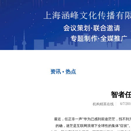
首页
资讯 • 热点
<>
智者任
6/7/20
机构精英在线
最近，任正非一声“华为已感到前途茫茫，找不到
的确，迷茫是互联网浪潮下全球性的集体“症状”