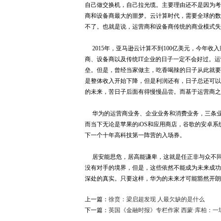
自己做交换机，自己拉光缆。主要理由还不是因为考
商和设备商最大的噩梦。云计算时代，需要全球的数
不了。也就是说，运营商和设备商传统的商业模式失
2015年，亚马逊云计算不到100亿美元，今年收入
商、设备商以及传统IT企业的日子一定不会好过。
垒。但是，曾经当家做主，吃香喝辣的日子从此就要
是整体收入开始下降，但是利润还有，日子总还可以
的未来，苦日子后面有得慢慢品尝。而基于运营商之
华为的运营商业务、企业业务和消费业务，三条业
而当下无论是苹果的iOS和应用商店，谷歌的安卓系统
下一个十年高科技第一阵营的入场券。
居安能思危，居高能谦卑，这就是任正非与众不同
没有对手的境界，但是，这些依然不能成为未来成功
深处的真实。只要这样，华为的未来才可能豁然开朗
上一篇：
徐贲：梁启超发现 人最欠缺的是什么
下一篇：
英国《金融时报》专栏作家 西蒙·库柏：一