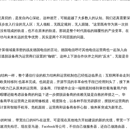
是真切的，是发自内心深处。这种迷茫，可能超越了大多数人的认知。我们还真需要深
逐步攻入行业的无人区：无人领航，无既定规则，无人跟随。”这里既有华为第一次担
没有现成的轨道，也不在原来的轨道。那就是整个时代面临的颠覆性的产业变革。在
功与未来长远的竞争优势，其实是两个不同层面的问题。
算领域最亲密的战友德国电信的言论。德国电信呼吁其他电信运营商也一起加入由
，从而逃脱设备商为运营商们设置的“枷锁”。这种上下游合作伙伴之间的“反水”，无疑是非
结构一样，整个通信行业的权力结构和运营机制也已经抵达临界点：互联网革命走到
欧美转移到 也基本完成。也就是说，开源节流的非革命性手段已经用到头了，接下来
业的权力已从原来的运营商、设备商、IT软硬件企业一端彻底转移到掌控着海量用户的
暇哪还能考虑设备商的利益？进一步摆脱设备商的依赖无疑是自救的举措之一。华
备商早在运营商之前就明修栈道，暗度陈仓，以各种手段另辟蹊径，摆脱对运营商的
计算和智能手机等。危机面前，运营商和设备商各怀心胎，狼奔豕突成为新常态。
时候， 带宽出口的60%在这里。可是现在其他地方开始建设的新的光缆，带宽一下
速消失殆尽。现在亚马逊、Facebook等公司，不但自己做服务器，还自己做路由器，