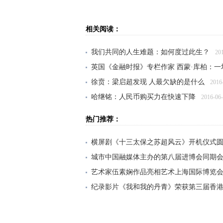
相关阅读：
我们共同的人生难题：如何度过此生？
20
英国《金融时报》专栏作家 西蒙·库柏：一
徐贲：梁启超发现 人最欠缺的是什么
2016
哈继铭：人民币购买力在快速下降
2016-06
郭老学徒：铁腕领导人对媒体毫无办法？
热门推荐：
横屏剧《十三太保之苏超风云》开机仪式
城市中国融媒体主办的第八届进博会同期会
艺术家伍素娴作品亮相艺术上海国际博览
纪录影片《我和我的丹青》荣获第三届香
大风雅集——纪念张大千先生诞辰125周年