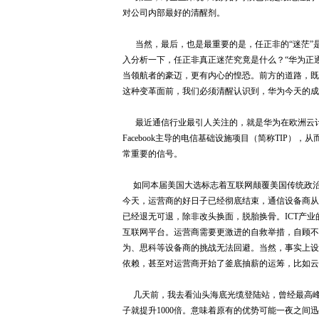
对公司内部最好的清醒剂。
当然，最后，也是最重要的是，任正非的“迷茫”
入分析一下，任正非真正迷茫究竟是什么？“华为正
当领航者的豪迈，更有内心的惶恐。前方的道路，既
这种变革面前，我们必须清醒认识到，华为今天的成
最近通信行业最引人关注的，就是华为在欧洲云计
Facebook主导的电信基础设施项目（简称TIP）
常重要的信号。
如同本届美国大选标志着互联网颠覆美国传统政治
今天，运营商的好日子已经彻底结束，通信设备商从
已经退无可退，除非改头换面，脱胎换骨。ICT产
互联网平台。运营商需要更激进的自救举措，自顾不
为、思科等设备商的挑战无法回避。当然，事实上设
依赖，甚至对运营商开始了釜底抽薪的运筹，比如云
几天前，我去看汕头海底光缆登陆站，曾经最高峰的
子就提升1000倍。意味着原有的优势可能一夜之间迅