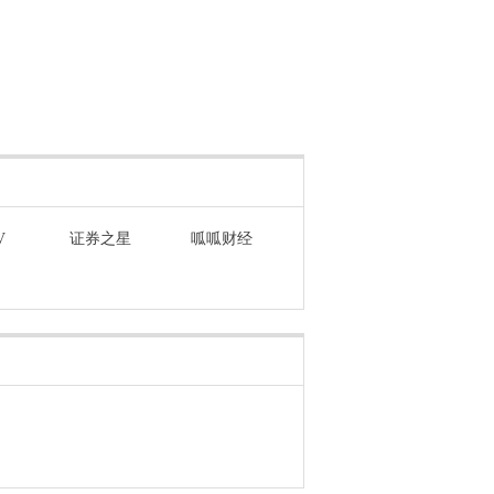
V
证券之星
呱呱财经