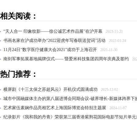
相关阅读：
“天人合一 印象纹影——徐公诚艺术作品展”在沪开幕
2023-11-21
书画名家在沪成功举办“2022迎虎年写春联送贺词”活动
2022-01-24
11月24日“数字医疗健康大会2021”成功于上海召开
2021-11-30
南剑军事拓展基地揭牌仪式—— 暨爱米科技集团四周年庆典及签约
20
著名书画家领衔举办庚子艺事展
2020-06-29
热门推荐：
横屏剧《十三太保之苏超风云》开机仪式圆满成功
2025-12-02
城市中国融媒体主办的第八届进博会同期会议-破界增长-新媒体跨界下
艺术家伍素娴作品亮相艺术上海国际博览会特别主题展
2024-11-07
纪录影片《我和我的丹青》荣获第三届香港紫荆花国际电影节短片单元
大风雅集——纪念张大千先生诞辰125周年传承展在沪开幕
2024-06-21