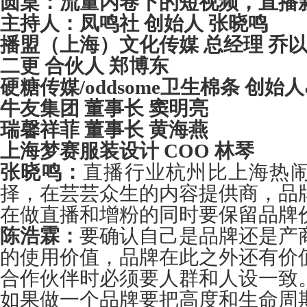
圆桌：流量内卷下的短视频，直播
主持人：凤鸣社 创始人 张晓鸣
播盟（上海）文化传媒 总经理 乔
二更 合伙人 郑博东
硬糖传媒/oddsome卫生棉条 创始人
牛友集团 董事长 窦明亮
瑞馨祥菲 董事长 黄海燕
上海梦赛服装设计
COO
林琴
张晓鸣：
直播行业杭州比上海热
择，在芸芸众生的内容提供商，品
在做直播和增粉的同时要保留品牌
陈浩霖：
要确认自己是品牌还是产
的使用价值，品牌在此之外还有价
合作伙伴时必须要人群和人设一致
如果做一个品牌要把高度和生命周