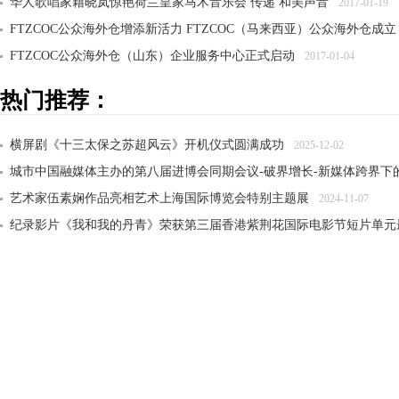
华人歌唱家籍晓岚惊艳荷兰皇家马术音乐会 传递 和美声音
2017-01-19
FTZCOC公众海外仓增添新活力 FTZCOC（马来西亚）公众海外仓成立
FTZCOC公众海外仓（山东）企业服务中心正式启动
2017-01-04
FTZCOC 农产品（南非）分销中心 农产品覆盖全非洲的桥头堡
2016-11
热门推荐：
横屏剧《十三太保之苏超风云》开机仪式圆满成功
2025-12-02
城市中国融媒体主办的第八届进博会同期会议-破界增长-新媒体跨界下
艺术家伍素娴作品亮相艺术上海国际博览会特别主题展
2024-11-07
纪录影片《我和我的丹青》荣获第三届香港紫荆花国际电影节短片单元
大风雅集——纪念张大千先生诞辰125周年传承展在沪开幕
2024-06-21