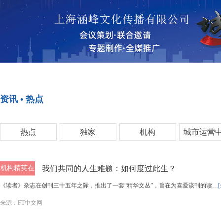
首页
资讯•热点
资讯 • 热点
<>
<>
热点
独家
机构
城市运营
机构精英在
我们共同的人生难题：如何度过此生？
线
《读者》杂志在创刊三十五年之际，推出了一套“精华文丛”，旨在为喜爱该刊的读…
来源：FT中文网